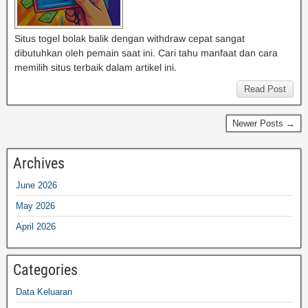
Situs togel bolak balik dengan withdraw cepat sangat
dibutuhkan oleh pemain saat ini. Cari tahu manfaat dan cara
memilih situs terbaik dalam artikel ini.
Read Post
Newer Posts →
Archives
June 2026
May 2026
April 2026
Categories
Data Keluaran