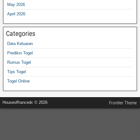
May 2026
April 2026
Categories
Data Keluaran
Prediksi Togel
Rumus Togel
Tips Togel
Togel Online
Houseoffrancedc © 2026
Frontier Theme