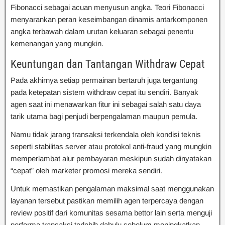
Fibonacci sebagai acuan menyusun angka. Teori Fibonacci
menyarankan peran keseimbangan dinamis antarkomponen
angka terbawah dalam urutan keluaran sebagai penentu
kemenangan yang mungkin.
Keuntungan dan Tantangan Withdraw Cepat
Pada akhirnya setiap permainan bertaruh juga tergantung
pada ketepatan sistem withdraw cepat itu sendiri. Banyak
agen saat ini menawarkan fitur ini sebagai salah satu daya
tarik utama bagi penjudi berpengalaman maupun pemula.
Namu tidak jarang transaksi terkendala oleh kondisi teknis
seperti stabilitas server atau protokol anti-fraud yang mungkin
memperlambat alur pembayaran meskipun sudah dinyatakan
“cepat” oleh marketer promosi mereka sendiri.
Untuk memastikan pengalaman maksimal saat menggunakan
layanan tersebut pastikan memilih agen terpercaya dengan
review positif dari komunitas sesama bettor lain serta menguji
performa transaksi terlebih dahulu sebelum meningkatkan