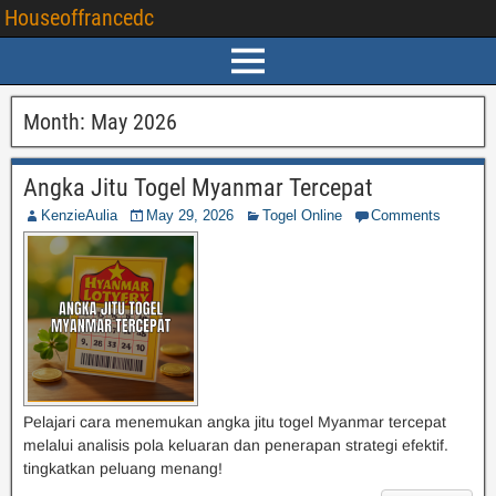
Houseoffrancedc
Month:
May 2026
Angka Jitu Togel Myanmar Tercepat
KenzieAulia
May 29, 2026
Togel Online
Comments
Pelajari cara menemukan angka jitu togel Myanmar tercepat
melalui analisis pola keluaran dan penerapan strategi efektif.
tingkatkan peluang menang!