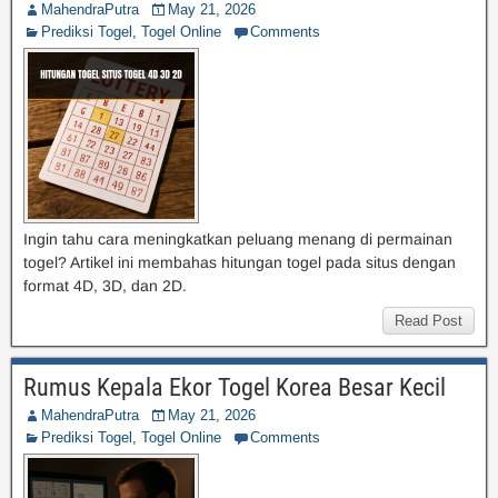
MahendraPutra
May 21, 2026
Prediksi Togel
,
Togel Online
Comments
Ingin tahu cara meningkatkan peluang menang di permainan
togel? Artikel ini membahas hitungan togel pada situs dengan
format 4D, 3D, dan 2D.
Read Post
Rumus Kepala Ekor Togel Korea Besar Kecil
MahendraPutra
May 21, 2026
Prediksi Togel
,
Togel Online
Comments