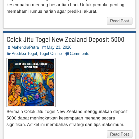
kesempatan menang besar tiap hari. Untuk pemula, penting
memahami rumus harian agar prediksi akurat.
Read Post
Colok Jitu Togel New Zealand Deposit 5000
MahendraPutra
May 23, 2026
Prediksi Togel
,
Togel Online
Comments
Bermain Colok Jitu Togel New Zealand menggunakan deposit
5000 dapat meningkatkan kesempatan menang secara
signifikan. Artikel ini membahas strategi dan tips maksimum.
Read Post