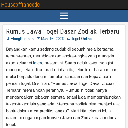
Houseoffrancedc
Rumus Jawa Togel Dasar Zodiak Terbaru
ElangPerkasa
May 16, 2026
Togel Online
Bayangkan kamu sedang duduk di sebuah meja bersama
teman-teman, membicarakan angka-angka yang mungkin
akan keluar di
lotere
malam ini. Suara gelak tawa mengisi
ruangan, tetapi di antara keriuhan itu, telur-telur harapan pun
mulai berpadu dengan ramalan-ramalan dari kepala para
pemain togel. Di sinilah, “Rumus Jawa Togel Dasar Zodiak
Terbaru” memainkan perannya. Rumus ini tidak hanya
mengandalkan tebakan semata, tetapi juga memperhitungkan
faktor-faktor lain yang ada. Mengapa zodiak bisa menjadi alat
bantu dalam memprediksi angka? Mari kita telusuri lebih
dalam penggabungan konsep Jawa dan Zodiak dalam dunia
togel.