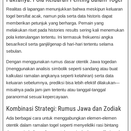
Realitas di lapangan menunjukkan bahwa meskipun keluaran
togel bersifat acak, namun pola serta data historis dapat
memberikan petunjuk yang berharga. Pemain yang
melakukan riset pada histories results sering kali menemukan
pola keterulangan tertentu. Ini termasuk frekuensi angka
besar/kecil serta ganjil/genap di hari-hari tertentu selama
sebulan.
Dengan menggunakan rumus dasar otentik Jawa togedan
(menggunakan analisis simbolik seperti sandang atau buat
kalkulasi ramalan angkanya seperti kelahiran) serta data
keluaran sebelumnya, prediksi bisa lebih efektif dilakukan—
misalnya pada jam-jam tertentu atau tanggal-tanggal
paranormal sesuai kepercayaan.
Kombinasi Strategi: Rumus Jawa dan Zodiak
Ada berbagai cara untuk menggabungkan elemen-elemen
otentik dalam ramalan togel seperti menyelidiki rasi bintang