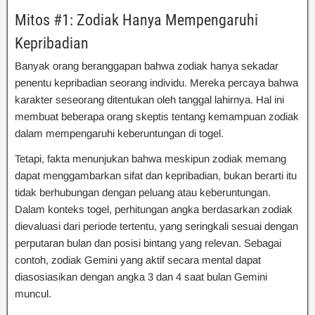
Mitos #1: Zodiak Hanya Mempengaruhi
Kepribadian
Banyak orang beranggapan bahwa zodiak hanya sekadar
penentu kepribadian seorang individu. Mereka percaya bahwa
karakter seseorang ditentukan oleh tanggal lahirnya. Hal ini
membuat beberapa orang skeptis tentang kemampuan zodiak
dalam mempengaruhi keberuntungan di togel.
Tetapi, fakta menunjukan bahwa meskipun zodiak memang
dapat menggambarkan sifat dan kepribadian, bukan berarti itu
tidak berhubungan dengan peluang atau keberuntungan.
Dalam konteks togel, perhitungan angka berdasarkan zodiak
dievaluasi dari periode tertentu, yang seringkali sesuai dengan
perputaran bulan dan posisi bintang yang relevan. Sebagai
contoh, zodiak Gemini yang aktif secara mental dapat
diasosiasikan dengan angka 3 dan 4 saat bulan Gemini
muncul.