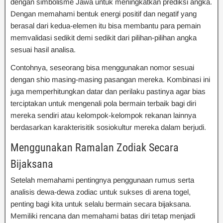
dengan simbolisme Jawa untuk meningkatkan prediksi angka.
Dengan memahami bentuk energi positif dan negatif yang
berasal dari kedua-elemen itu bisa membantu para pemain
memvalidasi sedikit demi sedikit dari pilihan-pilihan angka
sesuai hasil analisa.
Contohnya, seseorang bisa menggunakan nomor sesuai
dengan shio masing-masing pasangan mereka. Kombinasi ini
juga memperhitungkan datar dan perilaku pastinya agar bias
terciptakan untuk mengenali pola bermain terbaik bagi diri
mereka sendiri atau kelompok-kelompok rekanan lainnya
berdasarkan karakterisitik sosiokultur mereka dalam berjudi.
Menggunakan Ramalan Zodiak Secara
Bijaksana
Setelah memahami pentingnya penggunaan rumus serta
analisis dewa-dewa zodiac untuk sukses di arena togel,
penting bagi kita untuk selalu bermain secara bijaksana.
Memiliki rencana dan memahami batas diri tetap menjadi