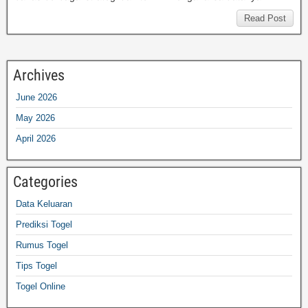
Read Post
Archives
June 2026
May 2026
April 2026
Categories
Data Keluaran
Prediksi Togel
Rumus Togel
Tips Togel
Togel Online