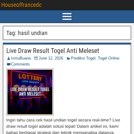
Houseoffrancedc
Tag:
hasil undian
Live Draw Result Togel Anti Meleset
IsmuBuana
June 12, 2026
Prediksi Togel
,
Togel Online
Comments
Ingin tahu cara cek hasil undian togel secara real-time? Live
draw result togel adalah solusi tepat! Dalam artikel ini, kami
bahas berbagai strategi dan teknik menganalisa datanya.